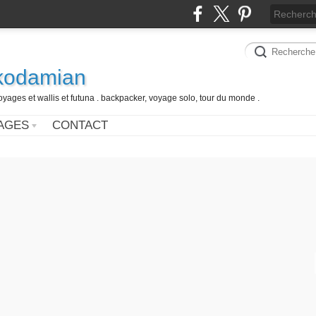
 kodamian
oyages et wallis et futuna . backpacker, voyage solo, tour du monde .
AGES
CONTACT