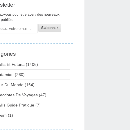
letter
z-vous pour être averti des nouveaux
s publiés.
gories
llis Et Futuna
(1406)
damian
(260)
ur Du Monde
(164)
ecdotes De Voyages
(47)
llis Guide Pratique
(7)
bum
(1)