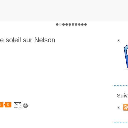
e soleil sur Nelson
Suiv
t
0