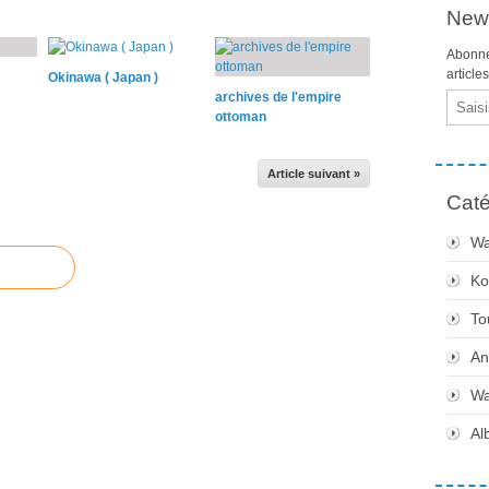
News
Abonne
article
Okinawa ( Japan )
archives de l'empire
Email
ottoman
Article suivant »
Caté
Wa
Ko
To
An
Wa
Al