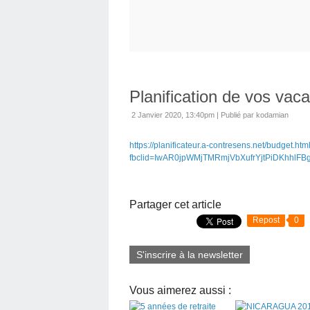
Planification de vos vaca
2 Janvier 2020, 13:40pm
|
Publié par kodamian
https://planificateur.a-contresens.net/budget.htm
fbclid=IwAR0jpWMjTMRmjVbXufrYjtPiDKhhl
Partager cet article
Repost
0
S'inscrire à la newsletter
Vous aimerez aussi :