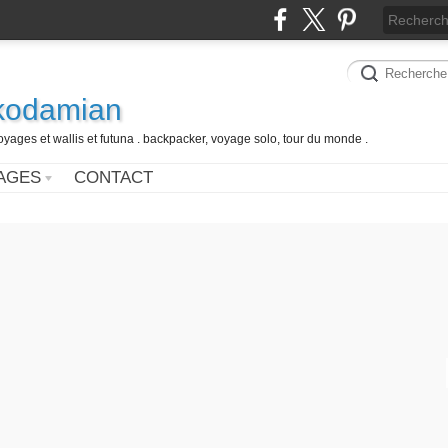
 kodamian
oyages et wallis et futuna . backpacker, voyage solo, tour du monde .
AGES
CONTACT