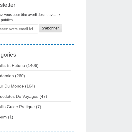
letter
z-vous pour être averti des nouveaux
s publiés.
gories
llis Et Futuna
(1406)
damian
(260)
ur Du Monde
(164)
ecdotes De Voyages
(47)
llis Guide Pratique
(7)
bum
(1)