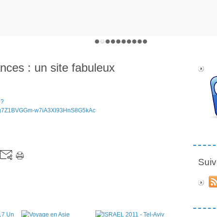
nces : un site fabuleux
l?
FBg7Z1BVGGm-w7iA3Xl93HnS8G5kAc
Suiv