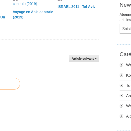
News
ISRAEL 2011 - Tel-Aviv
Voyage en Asie centrale
Abonne
 Un
(2019)
article
Email
Caté
Article suivant »
Wa
Ko
To
An
Wa
Al