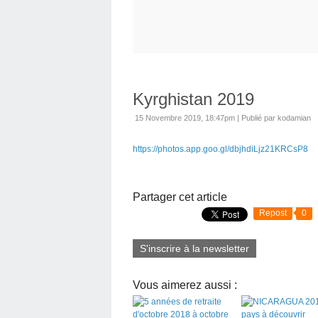
Kyrghistan 2019
15 Novembre 2019, 18:47pm
|
Publié par kodamian
https://photos.app.goo.gl/dbjhdiLjz21KRCsP8
Partager cet article
Repost
0
S'inscrire à la newsletter
Vous aimerez aussi :