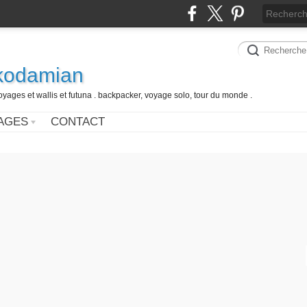
 kodamian
oyages et wallis et futuna . backpacker, voyage solo, tour du monde .
AGES
CONTACT