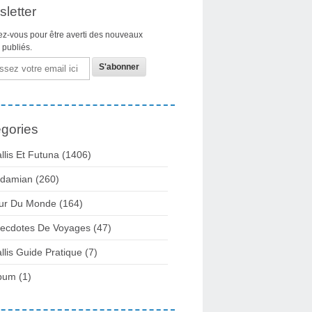
letter
z-vous pour être averti des nouveaux
s publiés.
gories
llis Et Futuna
(1406)
damian
(260)
ur Du Monde
(164)
ecdotes De Voyages
(47)
llis Guide Pratique
(7)
bum
(1)