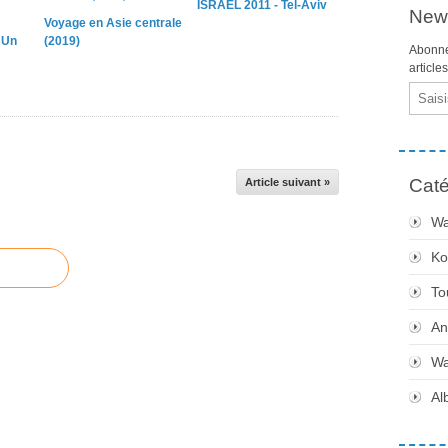
ISRAEL 2011 - Tel-Aviv
News
Voyage en Asie centrale
 Un
(2019)
Abonne
article
Email
Caté
Article suivant »
Wa
Ko
To
An
Wa
Al