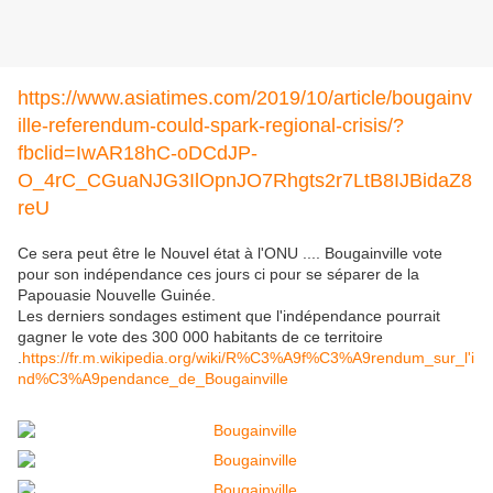
https://www.asiatimes.com/2019/10/article/bougainv
ille-referendum-could-spark-regional-crisis/?
fbclid=IwAR18hC-oDCdJP-
O_4rC_CGuaNJG3IlOpnJO7Rhgts2r7LtB8IJBidaZ8
reU
Ce sera peut être le Nouvel état à l'ONU .... Bougainville vote
pour son indépendance ces jours ci pour se séparer de la
Papouasie Nouvelle Guinée.
Les derniers sondages estiment que l'indépendance pourrait
gagner le vote des 300 000 habitants de ce territoire
.
https://fr.m.wikipedia.org/wiki/R%C3%A9f%C3%A9rendum_sur_l'i
nd%C3%A9pendance_de_Bougainville