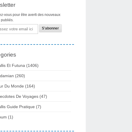
letter
z-vous pour être averti des nouveaux
s publiés.
gories
llis Et Futuna
(1406)
damian
(260)
ur Du Monde
(164)
ecdotes De Voyages
(47)
llis Guide Pratique
(7)
bum
(1)