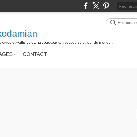
 kodamian
oyages et wallis et futuna . backpacker, voyage solo, tour du monde .
AGES
CONTACT