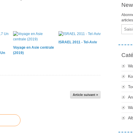
News
Abonne
article
Email
ISRAEL 2011 - Tel-Aviv
Voyage en Asie centrale
 Un
(2019)
Caté
Wa
Ko
To
Article suivant »
An
Wa
Al