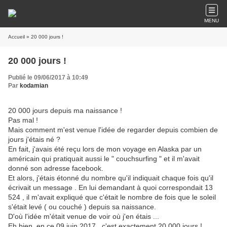
MENU
Accueil
» 20 000 jours !
20 000 jours !
Publié le 09/06/2017 à 10:49
Par
kodamian
20 000 jours depuis ma naissance !
Pas mal !
Mais comment m'est venue l'idée de regarder depuis combien de
jours j'étais né ?
En fait, j'avais été reçu lors de mon voyage en Alaska par un
américain qui pratiquait aussi le " couchsurfing " et il m'avait
donné son adresse facebook.
Et alors, j'étais étonné du nombre qu'il indiquait chaque fois qu'il
écrivait un message . En lui demandant à quoi correspondait 13
524 , il m'avait expliqué que c'était le nombre de fois que le soleil
s'était levé ( ou couché ) depuis sa naissance.
D'où l'idée m'était venue de voir où j'en étais ...
Eh bien, en ce 09 juin 2017 , c'est exactement 20 000 jours !