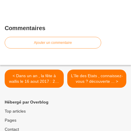
Commentaires
Ajouter un commentaire
< Dans un an , la fête à
L'île des Etats , connaissez-
wallis le 16 aout 2017 : 250
vous ? découverte ... >
ans de la découverte de l'île
Hébergé par Overblog
Top articles
Pages
Contact