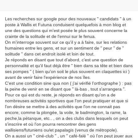
Les recherches sur google pour des nouveaux " candidats " à un
poste à Wallis et Futuna conduisent quelquefois à mon blog et
une des questions qui m'est posée le plus souvent concerne la
crainte de la solitude et de l'ennui sur le fenua.
On m'interroge souvent sur ce qu'il y a à faire, sur les relations
humaines entre les gens, et sur un sentiment de " peur " de "
solitude " dans cet endroit isolé et loin de tout.
Je réponds en disant que tout d'abord, c'est une question de
personnalité et qu'il faut déjà être " bien dans sa tête et bien dans
ses pompes " ( bien qu'on soit le plus souvent en claquettes ici )
avant de venir faire l'expérience de nos îles.
C'est une condition sine qua non ( j'ai vérifié l'orthographe ) : pas
la peine de venir en se disant que " là-bas , tout s'arrangera ".
Pour ce qui est du reste, je réponds en disant qu'on a de
nombreuses activités sportives que l'on peut pratiquer et que si
l'on désire se mettre à des activités que l'on ne connait pas
encore, comme la plongée, la voile, le badmington, la rame, la
peche,la pétanque, etc.. , on a des clubs dans lesquels on peut
s'inscrire et où l'on pourra rencontrer des gens
wallisiens/futuniens ou/et papalagis (venus de métropole).
On a aussi un " ciné-club " , un " café-falé " où l'on peut jouer aux