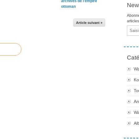
archives de l'empire
News
ottoman
Abonne
article
Article suivant »
Email
Caté
Wa
Ko
To
An
Wa
Al