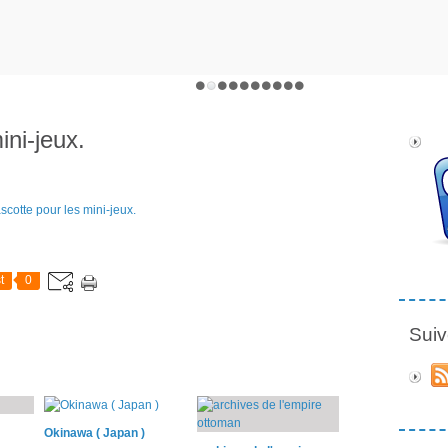
ni-jeux.
t
0
Suiv
Okinawa ( Japan )