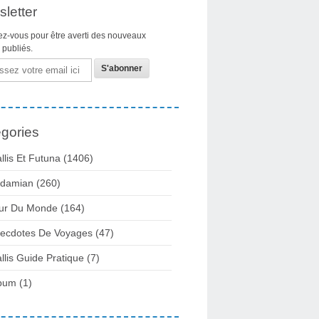
letter
z-vous pour être averti des nouveaux
s publiés.
gories
llis Et Futuna
(1406)
damian
(260)
ur Du Monde
(164)
ecdotes De Voyages
(47)
llis Guide Pratique
(7)
bum
(1)