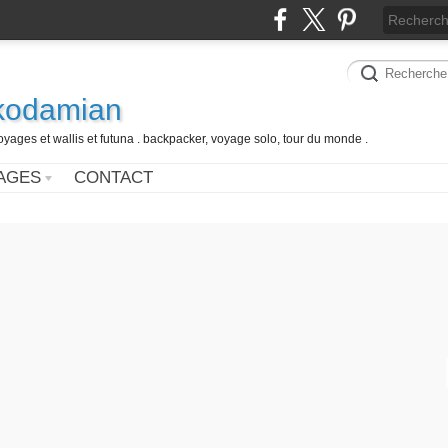
 kodamian
oyages et wallis et futuna . backpacker, voyage solo, tour du monde .
AGES
CONTACT