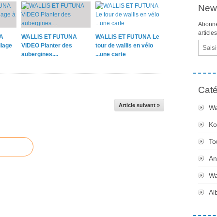
News
Abonne
article
A
WALLIS ET FUTUNA
WALLIS ET FUTUNA Le
Email
lage
VIDEO Planter des
tour de wallis en vélo
aubergines....
...une carte
Caté
Article suivant »
Wa
Ko
To
An
Wa
Al