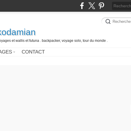
 kodamian
oyages et wallis et futuna . backpacker, voyage solo, tour du monde .
AGES
CONTACT