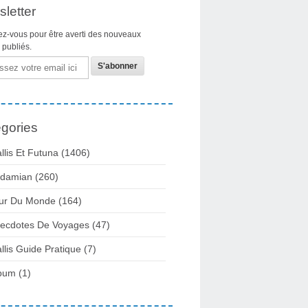
letter
z-vous pour être averti des nouveaux
s publiés.
gories
llis Et Futuna
(1406)
damian
(260)
ur Du Monde
(164)
ecdotes De Voyages
(47)
llis Guide Pratique
(7)
bum
(1)