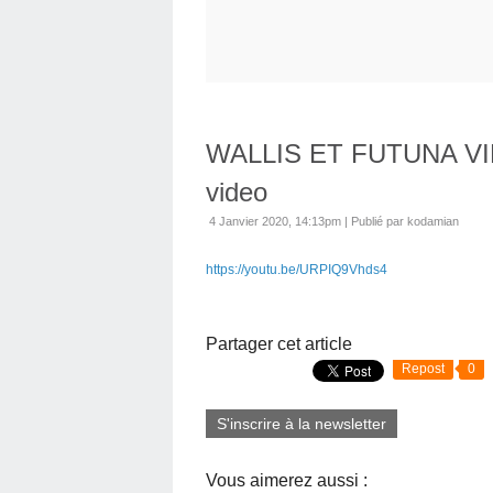
WALLIS ET FUTUNA VID
video
4 Janvier 2020, 14:13pm
|
Publié par kodamian
https://youtu.be/URPIQ9Vhds4
Partager cet article
Repost
0
S'inscrire à la newsletter
Vous aimerez aussi :