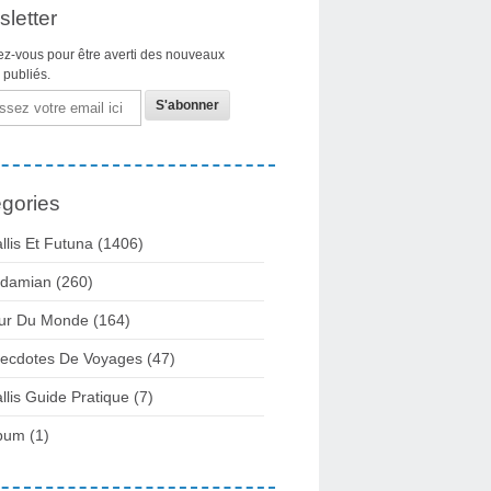
letter
z-vous pour être averti des nouveaux
s publiés.
gories
llis Et Futuna
(1406)
damian
(260)
ur Du Monde
(164)
ecdotes De Voyages
(47)
llis Guide Pratique
(7)
bum
(1)