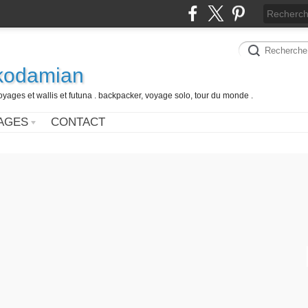
 kodamian
oyages et wallis et futuna . backpacker, voyage solo, tour du monde .
AGES
CONTACT