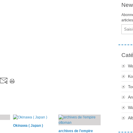
News
Abonne
article
Email
Caté
Wa
Ko
To
An
Wa
Al
Okinawa ( Japan )
archives de l'empire