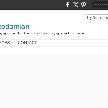
 kodamian
oyages et wallis et futuna . backpacker, voyage solo, tour du monde .
AGES
CONTACT