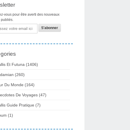
letter
z-vous pour être averti des nouveaux
s publiés.
gories
llis Et Futuna
(1406)
damian
(260)
ur Du Monde
(164)
ecdotes De Voyages
(47)
llis Guide Pratique
(7)
bum
(1)