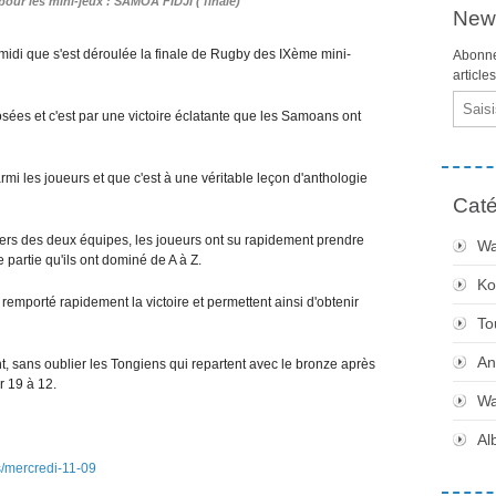
pour les mini-jeux : SAMOA FIDJI ( finale)
News
midi que s'est déroulée la finale de Rugby des IXème mini-
Abonne
article
Email
ées et c'est par une victoire éclatante que les Samoans ont
parmi les joueurs et que c'est à une véritable leçon d'anthologie
Caté
rs des deux équipes, les joueurs ont su rapidement prendre
Wa
 partie qu'ils ont dominé de A à Z.
Ko
 remporté rapidement la victoire et permettent ainsi d'obtenir
To
An
nt, sans oublier les Tongiens qui repartent avec le bronze après
r 19 à 12.
Wa
Al
s/mercredi-11-09