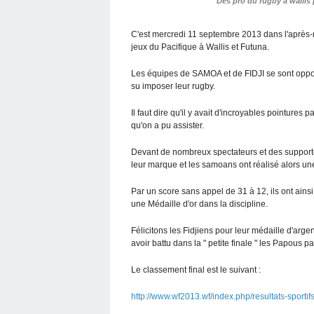
Des pro du rugby à wallis 
C'est mercredi 11 septembre 2013 dans l'après-
jeux du Pacifique à Wallis et Futuna.
Les équipes de SAMOA et de FIDJI se sont oppos
su imposer leur rugby.
Il faut dire qu'il y avait d'incroyables pointures 
qu'on a pu assister.
Devant de nombreux spectateurs et des supporte
leur marque et les samoans ont réalisé alors une
Par un score sans appel de 31 à 12, ils ont ainsi
une Médaille d'or dans la discipline.
Félicitons les Fidjiens pour leur médaille d'arge
avoir battu dans la " petite finale " les Papous pa
Le classement final est le suivant :
http://www.wf2013.wf/index.php/resultats-sportif