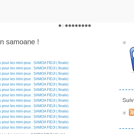
çon samoane !
Suiv