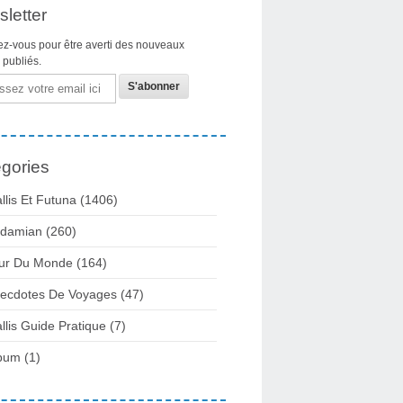
letter
z-vous pour être averti des nouveaux
s publiés.
gories
llis Et Futuna
(1406)
damian
(260)
ur Du Monde
(164)
ecdotes De Voyages
(47)
llis Guide Pratique
(7)
bum
(1)