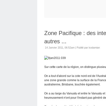
Zone Pacifique : des int
autres ...
14 Janvier 2011, 06:52am
|
Publié par kodamian
Sur cette carte de la région, on distingue plusie
On a tout d'abord sur la cote nord est de l'Austr
une zone grande comme la surface de la France e
australienne, Brisbane, touchée également.
On a au large du Vanuatu et entre le Vanuatu et
heureusement n'ont pour l'instant pas généré de