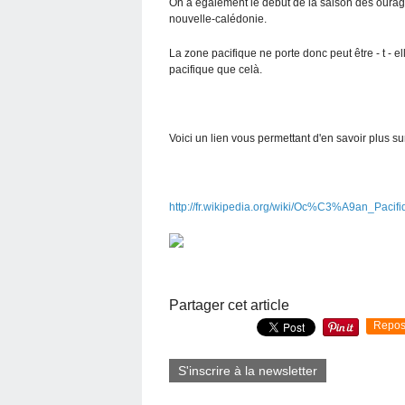
On a également le début de la saison des ouragan
nouvelle-calédonie.
La zone pacifique ne porte donc peut être - t - el
pacifique que celà.
Voici un lien vous permettant d'en savoir plus sur
http://fr.wikipedia.org/wiki/Oc%C3%A9an_Pacifi
Partager cet article
Repos
S'inscrire à la newsletter