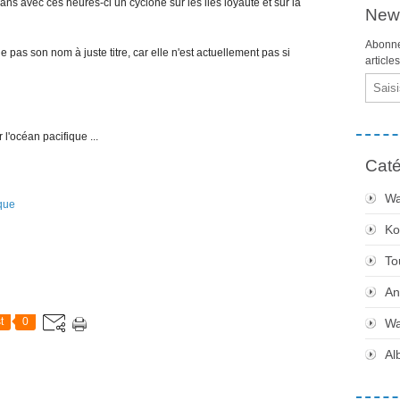
s avec ces heures-ci un cyclone sur les iles loyauté et sur la
News
Abonne
le pas son nom à juste titre, car elle n'est actuellement pas si
article
Email
 l'océan pacifique ...
Caté
Wa
que
Ko
To
An
t
0
Wa
Al