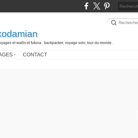
 kodamian
oyages et wallis et futuna . backpacker, voyage solo, tour du monde .
AGES
CONTACT