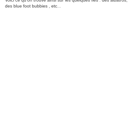
Voici ce qu'on trouve ainsi sur les quelques îles : des albatros,
des blue foot bubbies , etc...