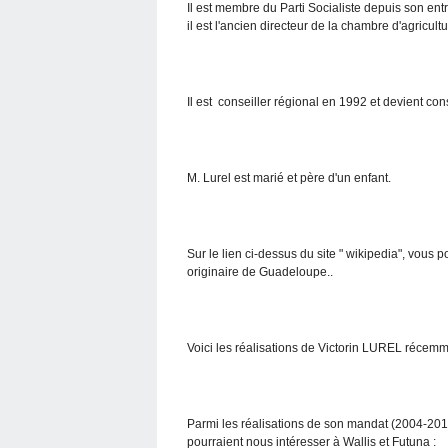
Il est membre du Parti Socialiste depuis son entré
il est l'ancien directeur de la chambre d'agricu
Il est conseiller régional en 1992 et devient con
M. Lurel est marié et père d'un enfant.
Sur le lien ci-dessus du site " wikipedia", vous
originaire de Guadeloupe..
Voici les réalisations de Victorin LUREL récemm
Parmi les réalisations de son mandat (2004-201
pourraient nous intéresser à Wallis et Futuna :