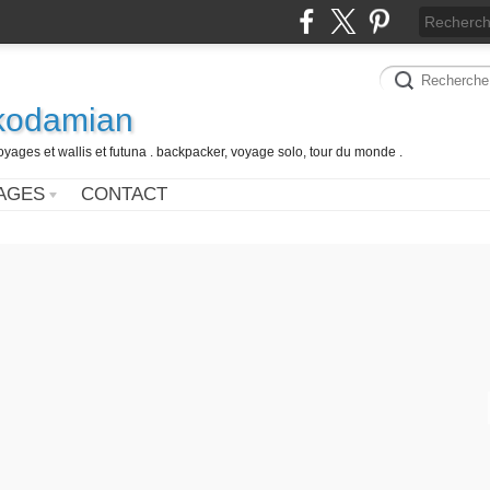
 kodamian
oyages et wallis et futuna . backpacker, voyage solo, tour du monde .
AGES
CONTACT