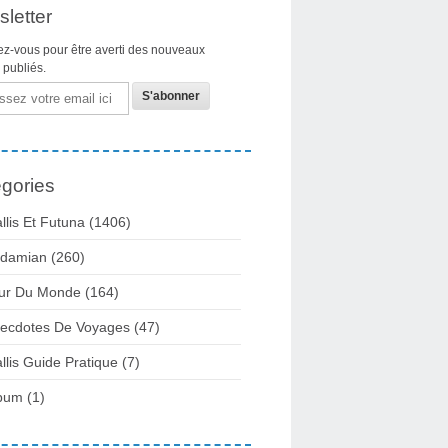
letter
z-vous pour être averti des nouveaux
s publiés.
gories
llis Et Futuna
(1406)
damian
(260)
ur Du Monde
(164)
ecdotes De Voyages
(47)
llis Guide Pratique
(7)
bum
(1)