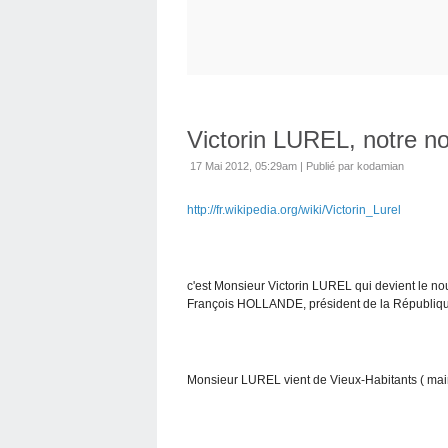
Victorin LUREL, notre 
17 Mai 2012, 05:29am
|
Publié par kodamian
http://fr.wikipedia.org/wiki/Victorin_Lurel
c'est Monsieur Victorin LUREL qui devient le n
François HOLLANDE, président de la Républiqu
Monsieur LUREL vient de Vieux-Habitants ( mair