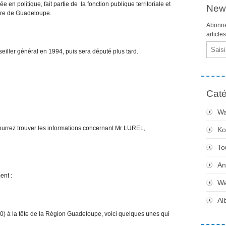
e en politique, fait partie de la fonction publique territoriale et
News
lture de Guadeloupe.
Abonne
article
Email
seiller général en 1994, puis sera député plus tard.
Caté
Wa
 pourrez trouver les informations concernant Mr LUREL,
Ko
To
An
ent :
Wa
Al
0) à la tête de la Région Guadeloupe, voici quelques unes qui