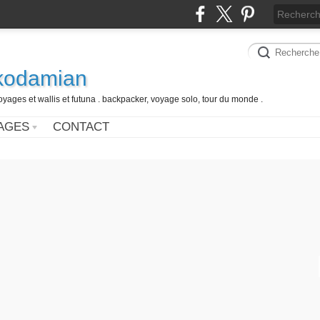
 kodamian
oyages et wallis et futuna . backpacker, voyage solo, tour du monde .
AGES
CONTACT