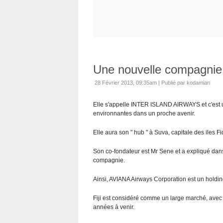
Une nouvelle compagnie 
28 Février 2013, 09:35am
|
Publié par kodamian
Elle s'appelle INTER ISLAND AIRWAYS et c'est u
environnantes dans un proche avenir.
Elle aura son " hub " à Suva, capitale des iles Fid
Son co-fondateur est Mr Sene et a expliqué dans
compagnie.
Ainsi, AVIANA Airways Corporation est un holding
Fiji est considéré comme un large marché, avec e
années à venir.