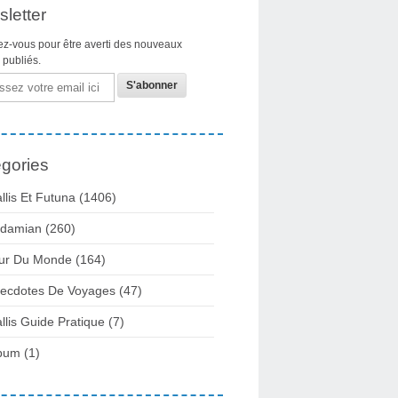
letter
z-vous pour être averti des nouveaux
s publiés.
gories
llis Et Futuna
(1406)
damian
(260)
ur Du Monde
(164)
ecdotes De Voyages
(47)
llis Guide Pratique
(7)
bum
(1)