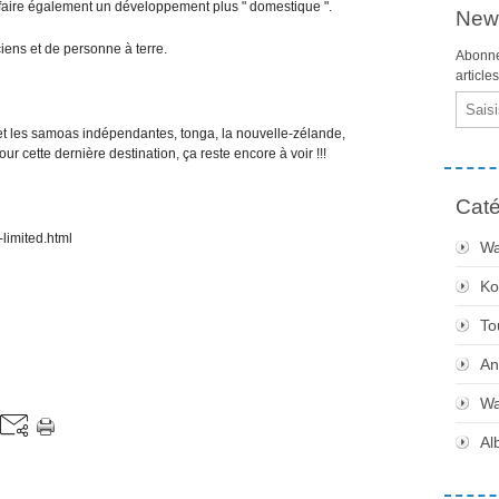
c faire également un développement plus " domestique ".
News
iens et de personne à terre.
Abonne
article
Email
et les samoas indépendantes, tonga, la nouvelle-zélande,
Pour cette dernière destination, ça reste encore à voir !!!
Caté
-limited.html
Wa
Ko
To
An
Wa
Al