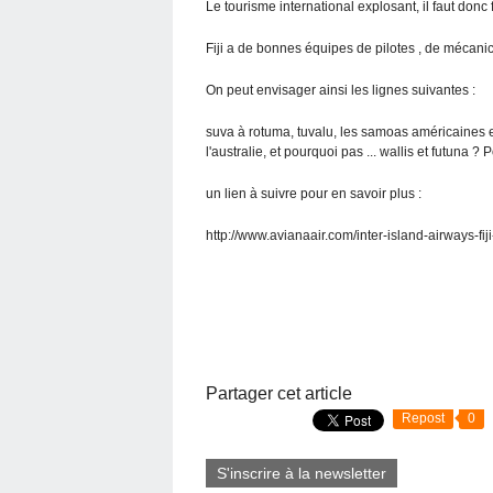
Le tourisme international explosant, il faut don
Fiji a de bonnes équipes de pilotes , de mécanic
On peut envisager ainsi les lignes suivantes :
suva à rotuma, tuvalu, les samoas américaines 
l'australie, et pourquoi pas ... wallis et futuna ? 
un lien à suivre pour en savoir plus :
http://www.avianaair.com/inter-island-airways-fiji
Partager cet article
Repost
0
S'inscrire à la newsletter