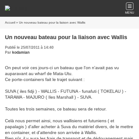
MENU
Accueil
» Un nouveau bateau pour la liaison avec Wallis
Un nouveau bateau pour la liaison avec Wallis
Publié le 25/07/2011 à 14:40
Par
kodamian
On peut voir ces jours-ci un bateau que l'on n'avait pas vu
auparavant au wharf de Mata-Utu.
Ce porte-containers fait le trajet suivant :
SUVA ( iles fidji ) - WALLIS - FUTUNA - funafuti ( TOKELAU ) -
TARAWA - MAJURO ( Iles Marshall ) - SUVA.
Toutes les trois semaines, ce bateau sera de retour.
Celà nous permet ainsi, nous wallisiens et futuniens ( et
papalagis ) d'aller acheter à Suva du matériel divers, de le mettre
en container, et d'attendre son arrivée à Wallis.
Bien sûr, il y aura les frais de transport et de dédouanement mais