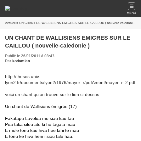
MENU
Accueil
» UN CHANT DE WALLISIENS EMIGRES SUR LE CAILLOU ( nouvelle-caledonie )
UN CHANT DE WALLISIENS EMIGRES SUR LE
CAILLOU ( nouvelle-caledonie )
Publié le 26/01/2011 à 08:43
Par
kodamian
http://theses.univ-
lyon2.fr/documents/lyon2/1976/mayer_r/pdfAmont/mayer_r_2.pdf
voici un chant qu'on trouve sur le lien ci-dessus .
Un chant de Wallisiens émigrés (17)
Fakatapu Lavelua mo siau kau fau
Pea taka silou atu ki he tagata mau
E mole tonu kau hiva hee lahi te mau
E tonu ke hiva heni i siou fale hau.