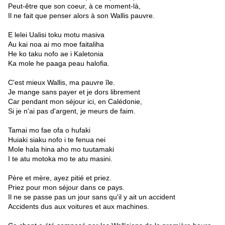
Peut-être que son coeur, à ce moment-là,
Il ne fait que penser alors à son Wallis pauvre.
E lelei Ualisi toku motu masiva
Au kai noa ai mo moe faitaliha
He ko taku nofo ae i Kaletonia
Ka mole he paaga peau halofia.
C'est mieux Wallis, ma pauvre île.
Je mange sans payer et je dors librement
Car pendant mon séjour ici, en Calédonie,
Si je n'ai pas d'argent, je meurs de faim.
Tamai mo fae ofa o hufaki
Huiaki siaku nofo i te fenua nei
Mole hala hina aho mo tuutamaki
I te atu motoka mo te atu masini.
Père et mère, ayez pitié et priez.
Priez pour mon séjour dans ce pays.
Il ne se passe pas un jour sans qu'il y ait un accident
Accidents dus aux voitures et aux machines.