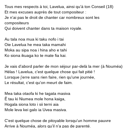
Tous mes respects à toi, Lavelua, ainsi qu'à ton Conseil (18)
Et mes excuses auprès de tout compositeur :
Je n'ai pas le droit de chanter car nombreux sont les
compositeurs
Qui doivent chanter dans ta maison royale.
Au tala noa mua ki taku nofo i tai
Oie Lavelua he mea taka mamahi
Moka au sipa noa i hina aho e tahi
Ko siona ikuaga ko te mate fia kai.
Je vais d'abord parler de mon séjour par-delà la mer (à Nouméa)
Hélas ! Lavelua, c'est quelque chose qui fait pitié !
Lorsque j'erre sans rien faire, rien qu'une journée,
Le résultat, c'est qu'on meurt de faim.
Mea taka otaofa ki he tagata masiva
Ê tau ki Niumea mole hona kaiga,
Hogala siona loto i sii terni aia
Mole leva kei galo ia Uvea masiva.
C'est quelque chose de pitoyable lorsqu'un homme pauvre
Arrive à Nouméa, alors qu'il n'a pas de parenté.