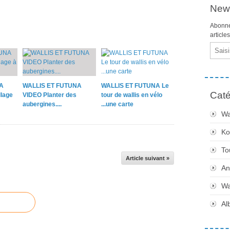
News
Abonne
article
Email
A
WALLIS ET FUTUNA
WALLIS ET FUTUNA Le
Caté
lage
VIDEO Planter des
tour de wallis en vélo
aubergines....
...une carte
Wa
Ko
To
Article suivant »
An
Wa
Al