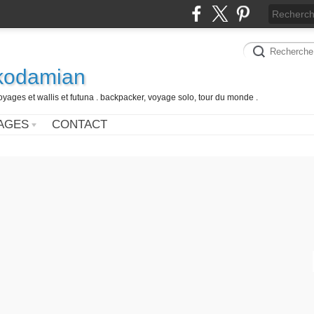
 kodamian
oyages et wallis et futuna . backpacker, voyage solo, tour du monde .
AGES
CONTACT