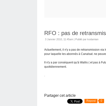
RFO : pas de retransmissi
3 Janvier 2010, 11:45am
|
Publié par kodamian
Actuellement, il n'y a pas de retransmission via l
pour laquelle les abonnés à Canalsat. ne peuvent
Il n'y a par conséquent qu'à Wallis ( et pas à Fu
quotidiennement.
.
Partager cet article
Repost
0