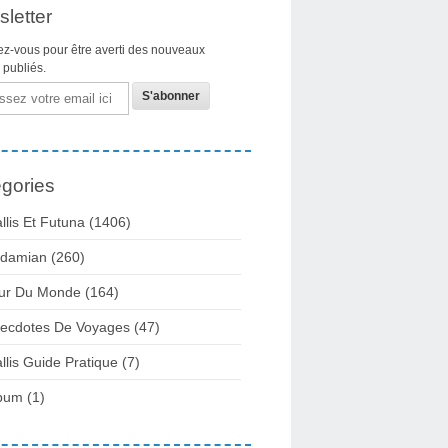
letter
z-vous pour être averti des nouveaux
s publiés.
gories
llis Et Futuna
(1406)
damian
(260)
ur Du Monde
(164)
ecdotes De Voyages
(47)
llis Guide Pratique
(7)
bum
(1)