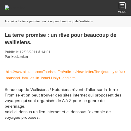
MENU
Accueil
» La terre promise : un rêve pour beaucoup de Wallisiens.
La terre promise : un rêve pour beaucoup de
Wallisiens.
Publié le 12/03/2011 à 14:01
Par
kodamian
http://www.otisrael.com/Tourism_Fra/Articles/Newsletter/The+journey+of+a+t
housand+families+in+Israel-Holy+Land.htm
Beaucoup de Wallisiens / Futuniens rêvent d'aller sur la Terre
Promise et on peut trouver des sites internet qui proposent des
voyages qui sont organisés de A à Z pour ce genre de
pélerinage.
Voici ci-dessus un lien internet et ci-dessous l'exemple de
voyages proposés.