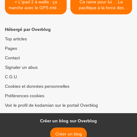
< L'ipad 2 à wallis : ça
Ca rame pour lui ... Le
marche avec le GPS intégré
pacifique à la force des
!
bras ..? Tamae ! >
Hébergé par Overblog
Top articles
Pages
Contact
Signaler un abus
C.G.U.
Cookies et données personnelles
Préférences cookies
Voir le profil de kodamian sur le portail Overblog
Créer un blog sur Overblog
Créer un blog