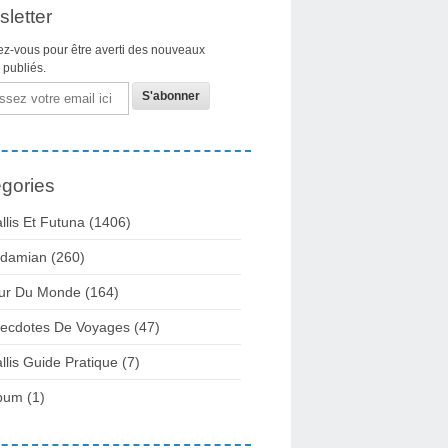
letter
z-vous pour être averti des nouveaux
s publiés.
gories
llis Et Futuna
(1406)
damian
(260)
ur Du Monde
(164)
ecdotes De Voyages
(47)
llis Guide Pratique
(7)
bum
(1)