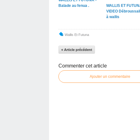
WALLIS ET FUTUNA -
Balade au fenua .
WALLIS ET FUTUN
VIDEO Débroussail
à wallis
Wallis Et Futuna
« Article précédent
Commenter cet article
Ajouter un commentaire