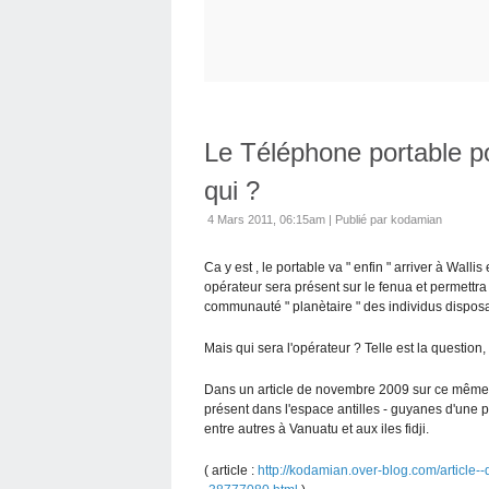
Le Téléphone portable po
qui ?
4 Mars 2011, 06:15am
|
Publié par kodamian
Ca y est , le portable va " enfin " arriver à Wallis
opérateur sera présent sur le fenua et permettra 
communauté " planètaire " des individus disposa
Mais qui sera l'opérateur ? Telle est la question
Dans un article de novembre 2009 sur ce même 
présent dans l'espace antilles - guyanes d'une p
entre autres à Vanuatu et aux iles fidji.
( article :
http://kodamian.over-blog.com/article--