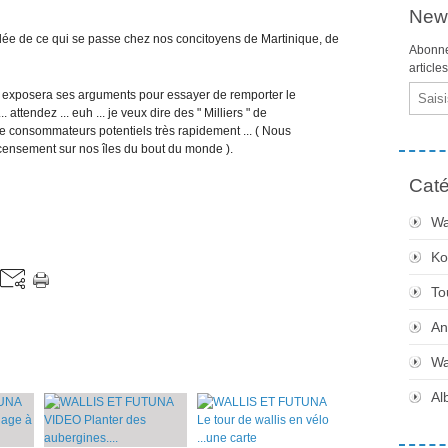
News
 idée de ce qui se passe chez nos concitoyens de Martinique, de
Abonne
article
Email
un exposera ses arguments pour essayer de remporter le
. attendez ... euh ... je veux dire des " Milliers " de
 de consommateurs potentiels très rapidement ... ( Nous
censement sur nos îles du bout du monde ).
Caté
Wa
Ko
To
An
Wa
Al