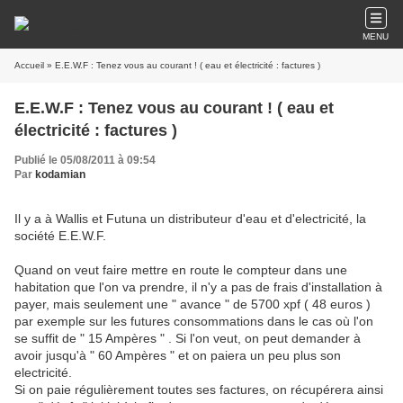
MENU
Accueil
» E.E.W.F : Tenez vous au courant ! ( eau et électricité : factures )
E.E.W.F : Tenez vous au courant ! ( eau et
électricité : factures )
Publié le 05/08/2011 à 09:54
Par
kodamian
Il y a à Wallis et Futuna un distributeur d'eau et d'electricité, la
société E.E.W.F.
Quand on veut faire mettre en route le compteur dans une
habitation que l'on va prendre, il n'y a pas de frais d'installation à
payer, mais seulement une " avance " de 5700 xpf ( 48 euros )
par exemple sur les futures consommations dans le cas où l'on
se suffit de " 15 Ampères " . Si l'on veut, on peut demander à
avoir jusqu'à " 60 Ampères " et on paiera un peu plus son
electricité.
Si on paie régulièrement toutes ses factures, on récupérera ainsi