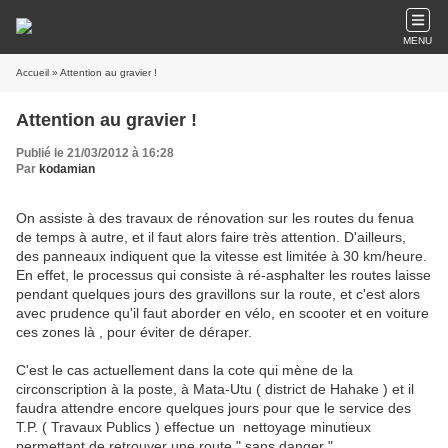
MENU
Accueil
» Attention au gravier !
Attention au gravier !
Publié le 21/03/2012 à 16:28
Par
kodamian
On assiste à des travaux de rénovation sur les routes du fenua
de temps à autre, et il faut alors faire très attention. D'ailleurs,
des panneaux indiquent que la vitesse est limitée à 30 km/heure.
En effet, le processus qui consiste à ré-asphalter les routes laisse
pendant quelques jours des gravillons sur la route, et c'est alors
avec prudence qu'il faut aborder en vélo, en scooter et en voiture
ces zones là , pour éviter de déraper.
C'est le cas actuellement dans la cote qui mène de la
circonscription à la poste, à Mata-Utu ( district de Hahake ) et il
faudra attendre encore quelques jours pour que le service des
T.P. ( Travaux Publics ) effectue un nettoyage minutieux
permettant de retrouver une route " sans danger ".