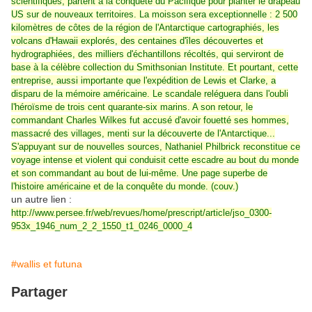
scientifiques, partent à la conquête du Pacifique pour planter le drapeau
US sur de nouveaux territoires. La moisson sera exceptionnelle : 2 500
kilomètres de côtes de la région de l'Antarctique cartographiés, les
volcans d'Hawaii explorés, des centaines d'îles découvertes et
hydrographiées, des milliers d'échantillons récoltés, qui serviront de
base à la célèbre collection du Smithsonian Institute. Et pourtant, cette
entreprise, aussi importante que l'expédition de Lewis et Clarke, a
disparu de la mémoire américaine. Le scandale reléguera dans l'oubli
l'héroïsme de trois cent quarante-six marins. A son retour, le
commandant Charles Wilkes fut accusé d'avoir fouetté ses hommes,
massacré des villages, menti sur la découverte de l'Antarctique...
S'appuyant sur de nouvelles sources, Nathaniel Philbrick reconstitue ce
voyage intense et violent qui conduisit cette escadre au bout du monde
et son commandant au bout de lui-même. Une page superbe de
l'histoire américaine et de la conquête du monde. (couv.)
un autre lien :
http://www.persee.fr/web/revues/home/prescript/article/jso_0300-
953x_1946_num_2_2_1550_t1_0246_0000_4
#wallis et futuna
Partager