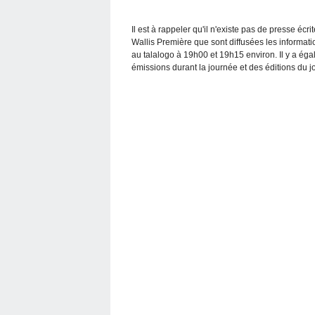
Il est à rappeler qu'il n'existe pas de presse écri
Wallis Première que sont diffusées les information
au talalogo à 19h00 et 19h15 environ. Il y a éga
émissions durant la journée et des éditions du j