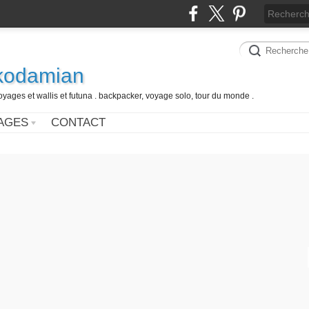
 kodamian
oyages et wallis et futuna . backpacker, voyage solo, tour du monde .
AGES
CONTACT