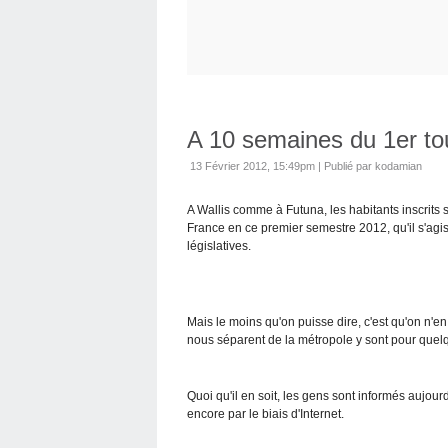
A 10 semaines du 1er tour
13 Février 2012, 15:49pm
|
Publié par kodamian
A Wallis comme à Futuna, les habitants inscrits s
France en ce premier semestre 2012, qu'il s'agi
législatives.
Mais le moins qu'on puisse dire, c'est qu'on n'en
nous séparent de la métropole y sont pour quel
Quoi qu'il en soit, les gens sont informés aujour
encore par le biais d'Internet.