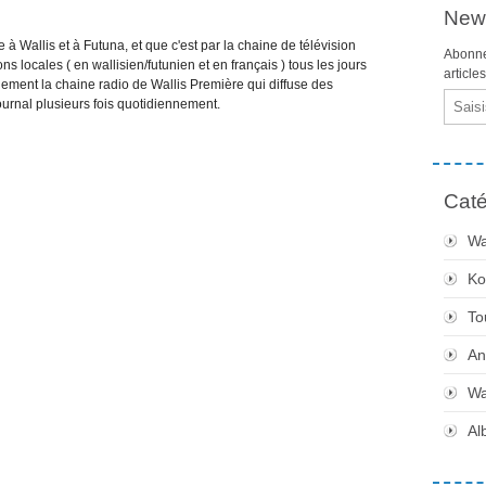
News
te à Wallis et à Futuna, et que c'est par la chaine de télévision
Abonne
s locales ( en wallisien/futunien et en français ) tous les jours
article
lement la chaine radio de Wallis Première qui diffuse des
Email
ournal plusieurs fois quotidiennement.
Caté
Wa
Ko
To
An
Wa
Al