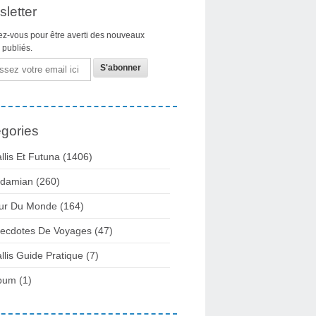
letter
z-vous pour être averti des nouveaux
s publiés.
gories
llis Et Futuna
(1406)
damian
(260)
ur Du Monde
(164)
ecdotes De Voyages
(47)
llis Guide Pratique
(7)
bum
(1)