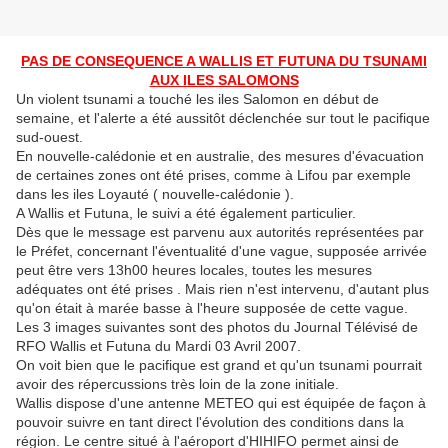
PAS DE CONSEQUENCE A WALLIS ET FUTUNA DU TSUNAMI
AUX ILES SALOMONS
Un violent tsunami a touché les iles Salomon en début de
semaine, et l'alerte a été aussitôt déclenchée sur tout le pacifique
sud-ouest.
En nouvelle-calédonie et en australie, des mesures d'évacuation
de certaines zones ont été prises, comme à Lifou par exemple
dans les iles Loyauté ( nouvelle-calédonie ).
A Wallis et Futuna, le suivi a été également particulier.
Dès que le message est parvenu aux autorités représentées par
le Préfet, concernant l'éventualité d'une vague, supposée arrivée
peut être vers 13h00 heures locales, toutes les mesures
adéquates ont été prises . Mais rien n'est intervenu, d'autant plus
qu'on était à marée basse à l'heure supposée de cette vague.
Les 3 images suivantes sont des photos du Journal Télévisé de
RFO Wallis et Futuna du Mardi 03 Avril 2007.
On voit bien que le pacifique est grand et qu'un tsunami pourrait
avoir des répercussions très loin de la zone initiale.
Wallis dispose d'une antenne METEO qui est équipée de façon à
pouvoir suivre en tant direct l'évolution des conditions dans la
région. Le centre situé à l'aéroport d'HIHIFO permet ainsi de