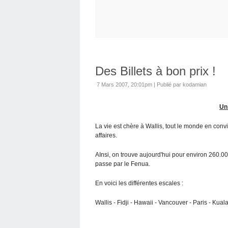
Des Billets à bon prix !
7 Mars 2007, 20:01pm
|
Publié par kodamian
Un 
La vie est chère à Wallis, tout le monde en conv
affaires.
AInsi, on trouve aujourd'hui pour environ 260.000
passe par le Fenua.
En voici les différentes escales :
Wallis - Fidji - Hawaii - Vancouver - Paris - Kua