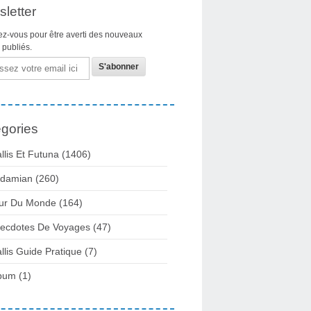
letter
z-vous pour être averti des nouveaux
s publiés.
gories
llis Et Futuna
(1406)
damian
(260)
ur Du Monde
(164)
ecdotes De Voyages
(47)
llis Guide Pratique
(7)
bum
(1)