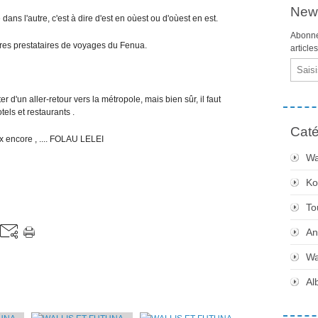
News
dans l'autre, c'est à dire d'est en oùest ou d'oùest en est.
Abonne
utres prestataires de voyages du Fenua.
article
Email
r d'un aller-retour vers la métropole, mais bien sûr, il faut
tels et restaurants .
Caté
x encore , .... FOLAU LELEI
Wa
Ko
To
An
Wa
Al