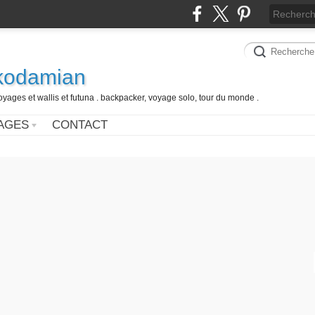
 kodamian
oyages et wallis et futuna . backpacker, voyage solo, tour du monde .
AGES
CONTACT