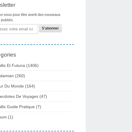
letter
z-vous pour être averti des nouveaux
s publiés.
gories
llis Et Futuna
(1406)
damian
(260)
ur Du Monde
(164)
ecdotes De Voyages
(47)
llis Guide Pratique
(7)
bum
(1)