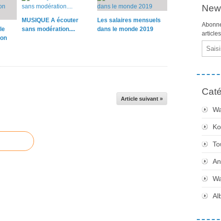
News
MUSIQUE A écouter
Les salaires mensuels
Abonne
le
sans modération....
dans le monde 2019
article
on
Email
Caté
Article suivant »
Wa
Ko
To
An
Wa
Al