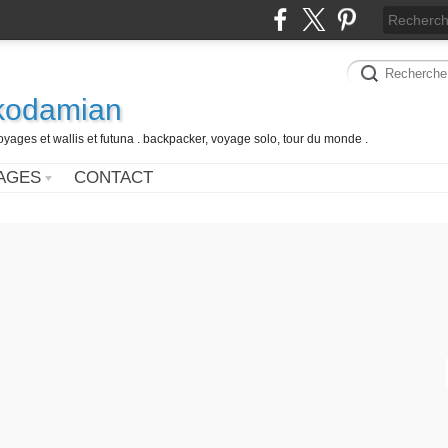
 kodamian
oyages et wallis et futuna . backpacker, voyage solo, tour du monde .
AGES
CONTACT