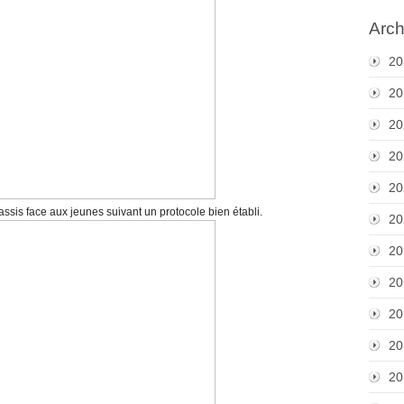
Arch
20
20
20
20
20
assis face aux jeunes suivant un protocole bien établi.
20
20
20
20
20
20