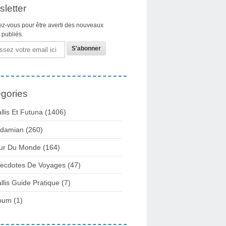
letter
z-vous pour être averti des nouveaux
s publiés.
gories
llis Et Futuna
(1406)
damian
(260)
ur Du Monde
(164)
ecdotes De Voyages
(47)
llis Guide Pratique
(7)
bum
(1)