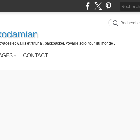
 kodamian
oyages et wallis et futuna . backpacker, voyage solo, tour du monde .
AGES
CONTACT