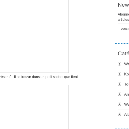
News
Abonne
article
Email
Caté
Wa
Ko
ésenté : il se trouve dans un petit sachet que tient
To
An
Wa
Al