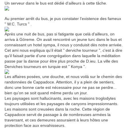
Un serveur dans le bus est dédié d'ailleurs à cette tâche.
Au premier arrêt du bus, je pus constater l'existence des fameux
" W.C. Turcs " .
Après une nuit de bus, pas si fatigante que celà d'ailleurs, on
arriva à Göreme. On avait rencontré un jeune turc dans le bus et
connaissant un hotel sympa, il nous y conduisit dès notre arrivée.
Cet ami nous expliqua qu'il était " derviche tourneur ", c'est à dire
qu'il faisait partie d'une congrégation dans laquelle la méditation
passe par la danse pour être plus proche de D.ieu. La ville des
Derviches tourneurs en turquie est " Konya ".
Les affaires posées, une douche, et nous voilà sur le chemin des
randonnées de Cappadoce. Attention, il y a plein de sentiers,
donc une bonne carte est nécessaire pour ne pas se perdre...
bien qu'on se soit quand même perdu un jour.
Les paysages sont hallucinants, avec les maisons troglodytes
toujours utilisées et les paysages de canyons impressionnants.
Les maisons sont creusées dans la roche. Cette région de
Cappadoce servit de passage à de nombreuses armées la
traversant, et ces demeures assuraient à leurs hôtes une
protection face aux envahisseurs.