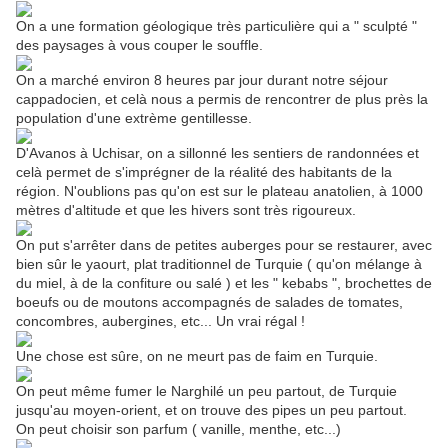
On a une formation géologique très particulière qui a " sculpté "
des paysages à vous couper le souffle.
On a marché environ 8 heures par jour durant notre séjour
cappadocien, et celà nous a permis de rencontrer de plus près la
population d'une extrème gentillesse.
D'Avanos à Uchisar, on a sillonné les sentiers de randonnées et
celà permet de s'imprégner de la réalité des habitants de la
région. N'oublions pas qu'on est sur le plateau anatolien, à 1000
mètres d'altitude et que les hivers sont très rigoureux.
On put s'arrêter dans de petites auberges pour se restaurer, avec
bien sûr le yaourt, plat traditionnel de Turquie ( qu'on mélange à
du miel, à de la confiture ou salé ) et les " kebabs ", brochettes de
boeufs ou de moutons accompagnés de salades de tomates,
concombres, aubergines, etc... Un vrai régal !
Une chose est sûre, on ne meurt pas de faim en Turquie.
On peut même fumer le Narghilé un peu partout, de Turquie
jusqu'au moyen-orient, et on trouve des pipes un peu partout.
On peut choisir son parfum ( vanille, menthe, etc...)