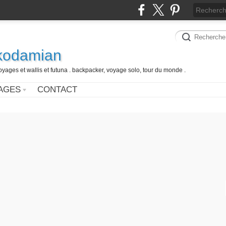
 kodamian
oyages et wallis et futuna . backpacker, voyage solo, tour du monde .
AGES
CONTACT