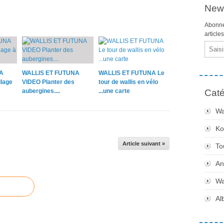
News
Abonne
article
Email
A
WALLIS ET FUTUNA
WALLIS ET FUTUNA Le
lage
VIDEO Planter des
tour de wallis en vélo
aubergines....
...une carte
Caté
Wa
Ko
Article suivant »
To
An
Wa
Al