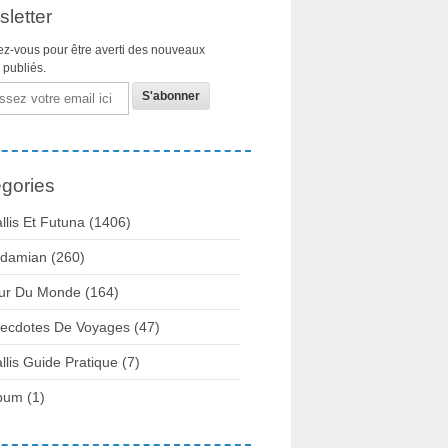
letter
z-vous pour être averti des nouveaux
s publiés.
gories
llis Et Futuna
(1406)
damian
(260)
ur Du Monde
(164)
ecdotes De Voyages
(47)
llis Guide Pratique
(7)
bum
(1)