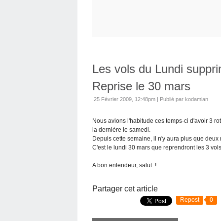
Les vols du Lundi suppri
Reprise le 30 mars
25 Février 2009, 12:48pm
|
Publié par kodamian
Nous avions l'habitude ces temps-ci d'avoir 3 ro
la dernière le samedi.
Depuis cette semaine, il n'y aura plus que deux
C'est le lundi 30 mars que reprendront les 3 vol
A bon entendeur, salut !
Partager cet article
Repost
0