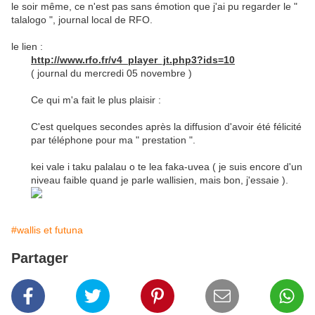
le soir même, ce n'est pas sans émotion que j'ai pu regarder le "
talalogo ", journal local de RFO.
le lien :
http://www.rfo.fr/v4_player_jt.php3?ids=10
( journal du mercredi 05 novembre )
Ce qui m'a fait le plus plaisir :
C'est quelques secondes après la diffusion d'avoir été félicité
par téléphone pour ma " prestation ".
kei vale i taku palalau o te lea faka-uvea ( je suis encore d'un
niveau faible quand je parle wallisien, mais bon, j'essaie ).
#wallis et futuna
Partager