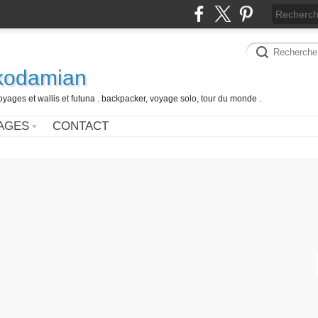
 kodamian
oyages et wallis et futuna . backpacker, voyage solo, tour du monde .
AGES
CONTACT