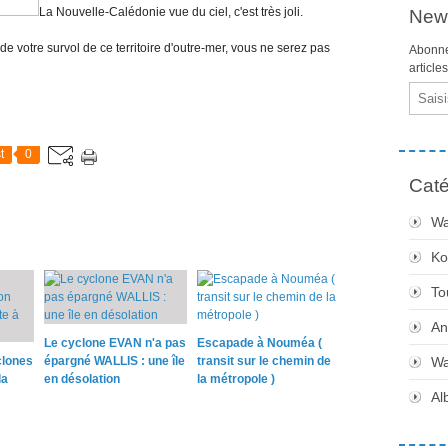
La Nouvelle-Calédonie vue du ciel, c'est très joli.
News
 de votre survol de ce territoire d'outre-mer, vous ne serez pas
Abonne
article
Email
t
0
Caté
Wa
Ko
To
An
Le cyclone EVAN n'a pas
Escapade à Nouméa (
clones
épargné WALLIS : une île
transit sur le chemin de
Wa
la
en désolation
la métropole )
Al