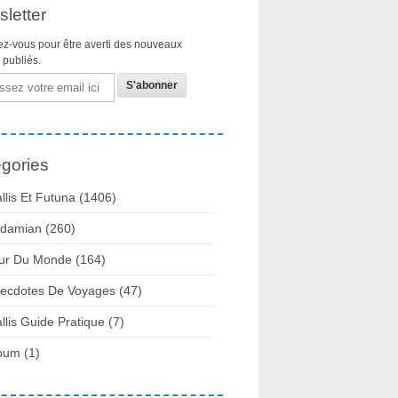
letter
z-vous pour être averti des nouveaux
s publiés.
gories
llis Et Futuna
(1406)
damian
(260)
ur Du Monde
(164)
ecdotes De Voyages
(47)
llis Guide Pratique
(7)
bum
(1)