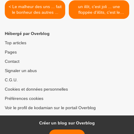
< Le malheur des uns ... fait
un ilôt, c'est joli ... une
le bonheur des autres ...
floppée d'ilôts, c'est le
paradis ... >
Hébergé par Overblog
Top articles
Pages
Contact
Signaler un abus
C.G.U.
Cookies et données personnelles
Préférences cookies
Voir le profil de kodamian sur le portail Overblog
Créer un blog sur Overblog