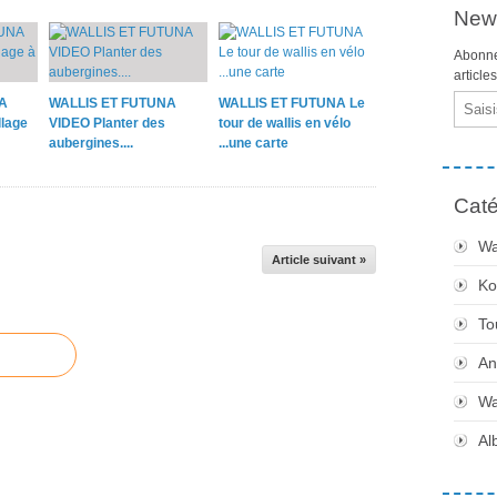
News
Abonne
article
Email
A
WALLIS ET FUTUNA
WALLIS ET FUTUNA Le
lage
VIDEO Planter des
tour de wallis en vélo
aubergines....
...une carte
Caté
Wa
Article suivant »
Ko
To
An
Wa
Al