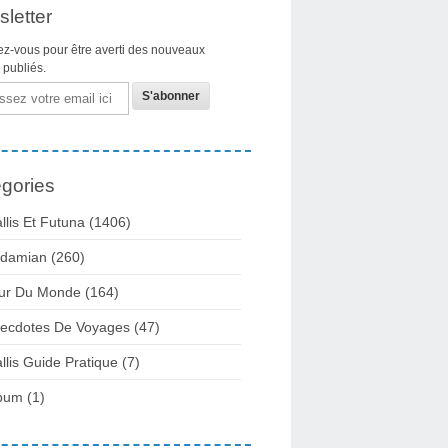
letter
z-vous pour être averti des nouveaux
s publiés.
gories
llis Et Futuna
(1406)
damian
(260)
ur Du Monde
(164)
ecdotes De Voyages
(47)
llis Guide Pratique
(7)
bum
(1)