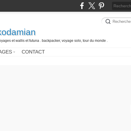
 kodamian
oyages et wallis et futuna . backpacker, voyage solo, tour du monde .
AGES
CONTACT