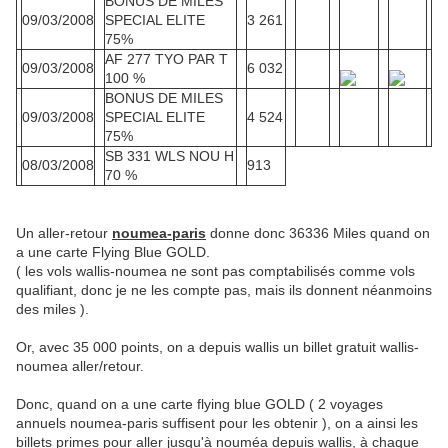
BONUS DE MILES
09/03/2008
SPECIAL ELITE
3 261
75%
AF 277 TYO PAR T
09/03/2008
6 032
100 %
BONUS DE MILES
09/03/2008
SPECIAL ELITE
4 524
75%
SB 331 WLS NOU H
08/03/2008
913
70 %
Un aller-retour
noumea-paris
donne donc 36336 Miles quand on
a une carte Flying Blue GOLD.
( les vols wallis-noumea ne sont pas comptabilisés comme vols
qualifiant, donc je ne les compte pas, mais ils donnent néanmoins
des miles ).
Or, avec 35 000 points, on a depuis wallis un billet gratuit wallis-
noumea aller/retour.
Donc, quand on a une carte flying blue GOLD ( 2 voyages
annuels noumea-paris suffisent pour les obtenir ), on a ainsi les
billets primes pour aller jusqu'à nouméa depuis wallis, à chaque