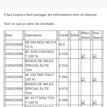
Il faut toujours faire partager les informations dont on dispose .
Voici ce que je viens de constater.
Miles-
Vols-
Date
Opérations
Crédit
Débit
Statut
Statut
SB 340 NOU WLS H
25/03/2008
913
70 %
AF 2292 OSA NOU
24/03/2008
4 418
T 100 %
BONUS DE MILES
24/03/2008
SPECIAL ELITE
3 314
75%
AF 292 PAR OSA T
23/03/2008
5 965
100 %
BONUS DE MILES
23/03/2008
SPECIAL ELITE
4 474
75%
AF 2277 NOU TYO
09/03/2008
4 348
T 100 %