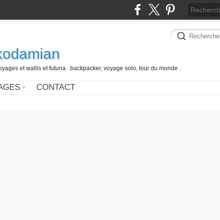
 kodamian
oyages et wallis et futuna . backpacker, voyage solo, tour du monde .
AGES
CONTACT