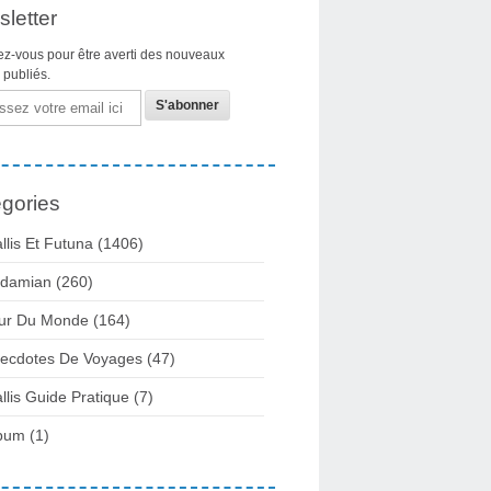
letter
z-vous pour être averti des nouveaux
s publiés.
gories
llis Et Futuna
(1406)
damian
(260)
ur Du Monde
(164)
ecdotes De Voyages
(47)
llis Guide Pratique
(7)
bum
(1)