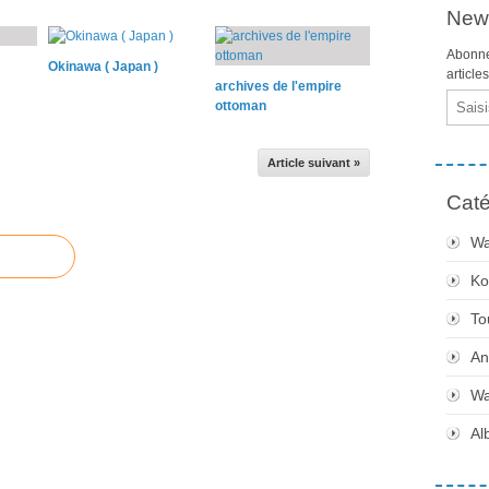
News
Abonne
Okinawa ( Japan )
article
archives de l'empire
Email
ottoman
Article suivant »
Caté
Wa
Ko
To
An
Wa
Al