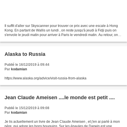
Il suffit d'aller sur Skyscanner pour trouver ce prix avec une escale à Hong
Kong. En partant de Wallis un lundi , on reste jusqu'à jeudi à Fidji puis on
s'envole le jeudi matin pour arriver à Paris le vendredi matin. Au retour, on
part le samedi soir...
Alaska to Russia
Publié le 16/12/2019 à 09:44
Par
kodamian
https://www.alaska.org/advice/visit-russia-from-alaska
Jean Claude Ameisen ....le monde est petit ....
Publié le 15/12/2019 à 09:08
Par
kodamian
Je lis actuellement un livre de Jean Claude Ameisen , et j'en ai parlé à mon
père, qui adore les bons bouquins. Sur les épaules de Darwin est une