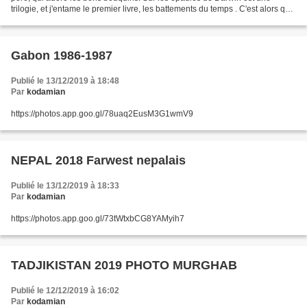
trilogie, et j'entame le premier livre, les battements du temps . C'est alors que
mon père me dit que , non...
Gabon 1986-1987
Publié le 13/12/2019 à 18:48
Par
kodamian
https://photos.app.goo.gl/78uaq2EusM3G1wmV9
NEPAL 2018 Farwest nepalais
Publié le 13/12/2019 à 18:33
Par
kodamian
https://photos.app.goo.gl/73tWtxbCG8YAMyih7
TADJIKISTAN 2019 PHOTO MURGHAB
Publié le 12/12/2019 à 16:02
Par
kodamian