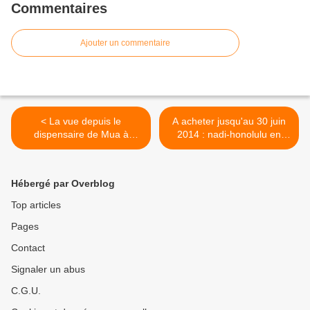
Commentaires
Ajouter un commentaire
< La vue depuis le
A acheter jusqu'au 30 juin
dispensaire de Mua à
2014 : nadi-honolulu en
marée basse ...
nov2014 ou fev2015 à 420
euros aller-retour >
Hébergé par Overblog
Top articles
Pages
Contact
Signaler un abus
C.G.U.