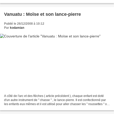
faire attention où l'on pose les...
Vanuatu : Moïse et son lance-pierre
Publié le 26/12/2008 à 10:12
Par
kodamian
A côté de l'arc et des flèches ( article précédent ), chaque enfant est doté
d'un autre instrument de " chasse " , le lance-pierre. Il est confectionné par
les enfants eux mêmes et il est utilisé pour aller chasser les " roussettes " ou
encore " chauve-souris...