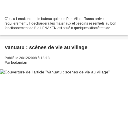
C'est à Lenaken que le bateau qui relie Port-Vila et Tanna arrive
régulièrement . Il déchargera les matériaux et besoins essentiels au bon
fonctionnement de l'ile.LENAKEN est situé à quelques kilomètres de
l'aéroport par lequel on atterrit à Tanna. Les...
Vanuatu : scènes de vie au village
Publié le 26/12/2008 à 13:13
Par
kodamian