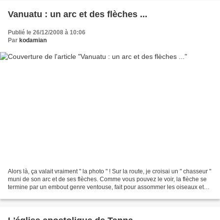
Vanuatu : un arc et des flèches ...
Publié le 26/12/2008 à 10:06
Par
kodamian
Alors là, ça valait vraiment " la photo " ! Sur la route, je croisai un " chasseur "
muni de son arc et de ses flèches. Comme vous pouvez le voir, la flèche se
termine par un embout genre ventouse, fait pour assommer les oiseaux et
non pour les transpercer....