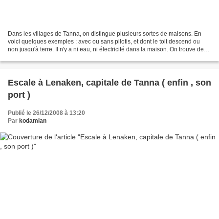
Dans les villages de Tanna, on distingue plusieurs sortes de maisons. En
voici quelques exemples : avec ou sans pilotis, et dont le toit descend ou
non jusqu'à terre. Il n'y a ni eau, ni électricité dans la maison. On trouve des
générateurs qui permettent...
Escale à Lenaken, capitale de Tanna ( enfin , son
port )
Publié le 26/12/2008 à 13:20
Par
kodamian