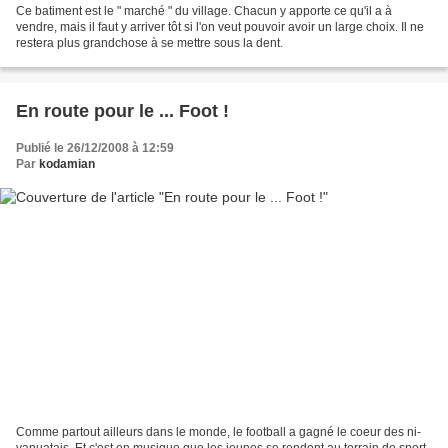
Ce batiment est le " marché " du village. Chacun y apporte ce qu'il a à
vendre, mais il faut y arriver tôt si l'on veut pouvoir avoir un large choix. Il ne
restera plus grandchose à se mettre sous la dent.
En route pour le ... Foot !
Publié le 26/12/2008 à 12:59
Par
kodamian
Comme partout ailleurs dans le monde, le football a gagné le coeur des ni-
vanuatais. Et c'est en musique que les jeunes se rendent au terrain de sport,