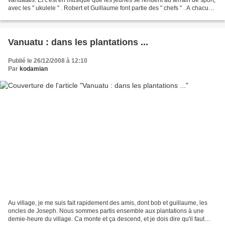
avec les " ukulele " . Robert et Guillaume font partie des " chefs " . A chacun
sa coiffure ... Mais...
Vanuatu : dans les plantations ...
Publié le 26/12/2008 à 12:10
Par
kodamian
Au village, je me suis fait rapidement des amis, dont bob et guillaume, les
oncles de Joseph. Nous sommes partis ensemble aux plantations à une
demie-heure du village. Ca monte et ça descend, et je dois dire qu'il faut