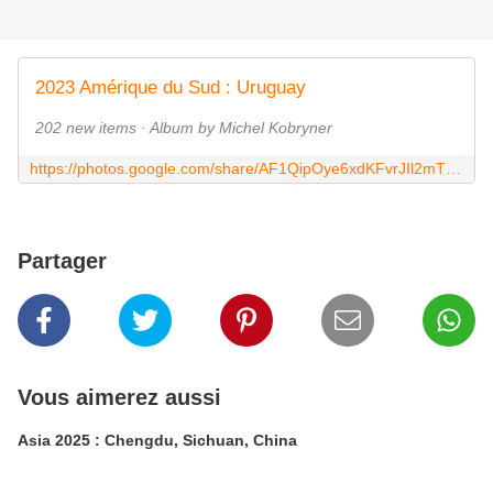
2023 Amérique du Sud : Uruguay
202 new items · Album by Michel Kobryner
https://photos.google.com/share/AF1QipOye6xdKFvrJIl2mT9HrqouSSxxfNit_rv1g2jjHJ5QqN2BriREZHWEGtwxf_nGYg?key=NklEbnl0SnVUQ0dzNFNjWm1zR3R1a1JldnFRTEZB
Partager
Vous aimerez aussi
Asia 2025 : Chengdu, Sichuan, China