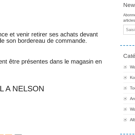
News
Abonne
article
Email
 et venir retirer ses achats devant
 de son bordereau de commande.
Caté
nt être présentes dans le magasin en
Wa
Ko
L A NELSON
To
An
Wa
Al