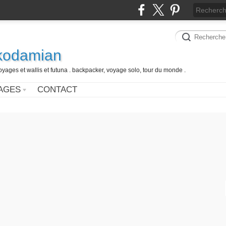
 kodamian
oyages et wallis et futuna . backpacker, voyage solo, tour du monde .
AGES
CONTACT