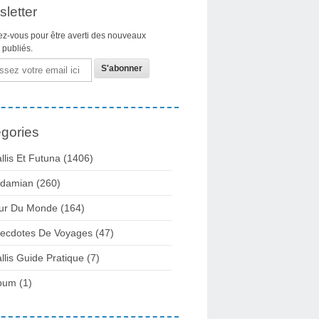
letter
z-vous pour être averti des nouveaux
s publiés.
gories
llis Et Futuna
(1406)
damian
(260)
ur Du Monde
(164)
ecdotes De Voyages
(47)
llis Guide Pratique
(7)
bum
(1)