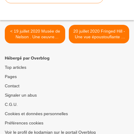
< 19 juillet 2020 Musée de
20 juillet 2020 Fringed Hill -
Nelson . Une oeuvre
Une vue époustouflante à
originale ..." La vie sera
proximité de Nelson >
toujours là alors que
l'argent aura disparu depuis
Hébergé par Overblog
longtemps "
Top articles
Pages
Contact
Signaler un abus
C.G.U.
Cookies et données personnelles
Préférences cookies
Voir le profil de kodamian sur le portail Overblog