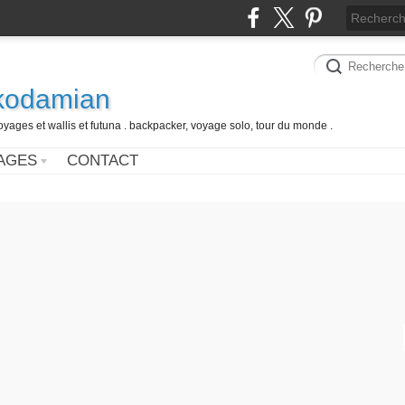
 kodamian
oyages et wallis et futuna . backpacker, voyage solo, tour du monde .
AGES
CONTACT