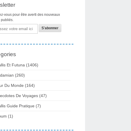
letter
z-vous pour être averti des nouveaux
s publiés.
gories
llis Et Futuna
(1406)
damian
(260)
ur Du Monde
(164)
ecdotes De Voyages
(47)
llis Guide Pratique
(7)
bum
(1)