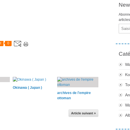
News
Abonne
article
Email
t
0
Caté
Wa
Ko
To
Okinawa ( Japan )
archives de l'empire
An
ottoman
Wa
Article suivant »
Al