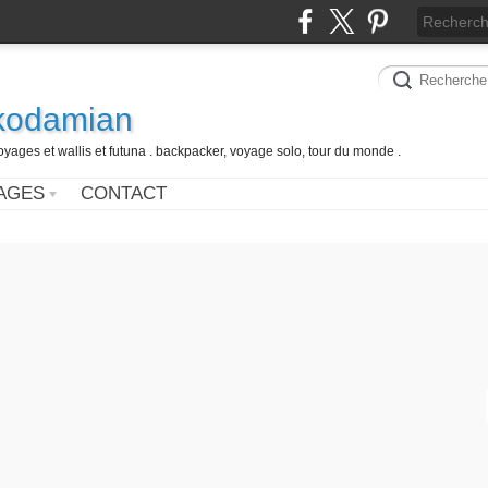
 kodamian
oyages et wallis et futuna . backpacker, voyage solo, tour du monde .
AGES
CONTACT