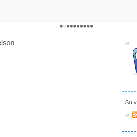
elson
Suiv