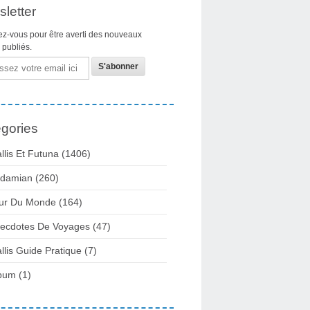
letter
z-vous pour être averti des nouveaux
s publiés.
gories
llis Et Futuna
(1406)
damian
(260)
ur Du Monde
(164)
ecdotes De Voyages
(47)
llis Guide Pratique
(7)
bum
(1)