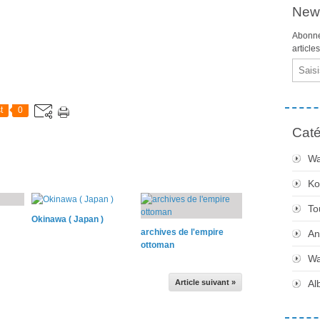
News
Abonne
article
Email
t
0
Caté
Wa
Ko
To
Okinawa ( Japan )
archives de l'empire
An
ottoman
Wa
Article suivant »
Al