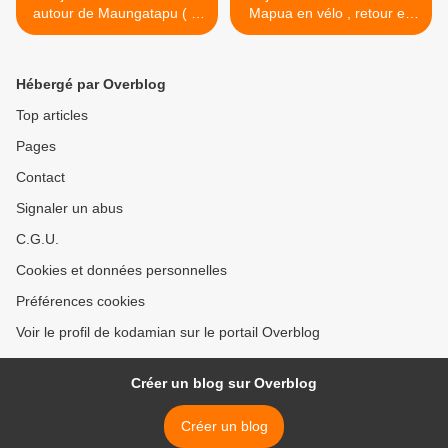
autour de Maungatapu ( la
Mapua en vélo , retour en
Montagne Sacrée en Maori
s'arrêtant devant un match
)
de rugby mixte >
Hébergé par Overblog
Top articles
Pages
Contact
Signaler un abus
C.G.U.
Cookies et données personnelles
Préférences cookies
Voir le profil de kodamian sur le portail Overblog
Créer un blog sur Overblog
Créer un blog