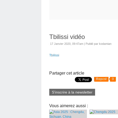
Tbilissi vidéo
17 Janvier 2020, 09:47am
|
Publié par kodamian
Tbilissi
Partager cet article
Repost
0
S'inscrire à la newsletter
Vous aimerez aussi :