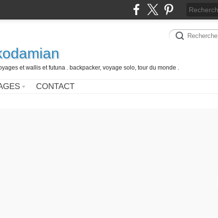
 kodamian
oyages et wallis et futuna . backpacker, voyage solo, tour du monde .
AGES
CONTACT