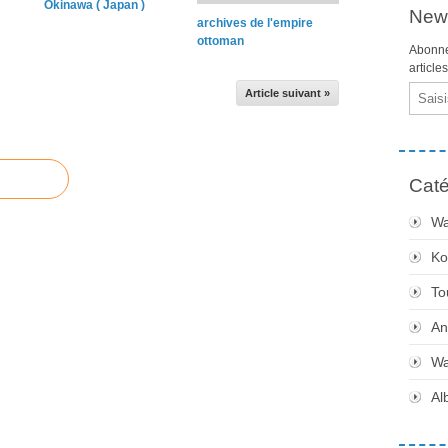
Okinawa ( Japan )
News
archives de l'empire
ottoman
Abonne
article
Email
Article suivant »
Caté
Wa
Ko
To
An
Wa
Al