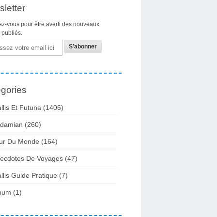
letter
z-vous pour être averti des nouveaux
s publiés.
gories
llis Et Futuna
(1406)
damian
(260)
ur Du Monde
(164)
ecdotes De Voyages
(47)
llis Guide Pratique
(7)
bum
(1)