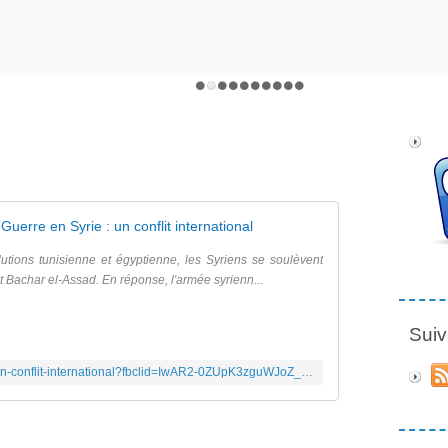
Guerre en Syrie : un conflit international
utions tunisienne et égyptienne, les Syriens se soulèvent
t Bachar el-Assad. En réponse, l'armée syrienn...
Suiv
https://www.lumni.fr/video/guerre-en-syrie-un-conflit-international?fbclid=IwAR2-0ZUpK3zguWJoZ_EknOqWf4mdyImRaizKK6sjCFyux0DzgrOtLLcUxGo