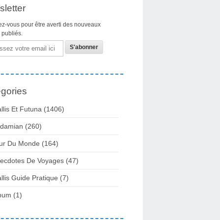
letter
z-vous pour être averti des nouveaux
s publiés.
gories
llis Et Futuna
(1406)
damian
(260)
ur Du Monde
(164)
ecdotes De Voyages
(47)
llis Guide Pratique
(7)
bum
(1)