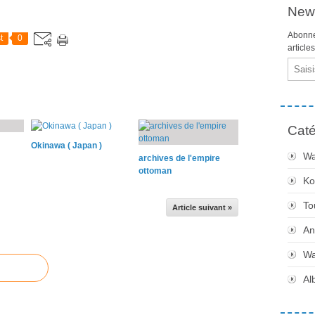
News
Abonne
t
0
article
Email
Caté
Okinawa ( Japan )
Wa
archives de l'empire
ottoman
Ko
To
Article suivant »
An
Wa
Al