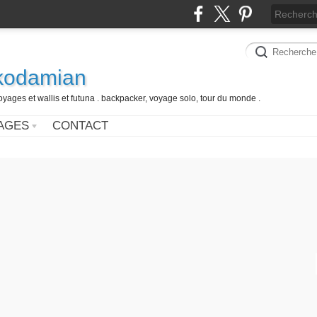
 kodamian
oyages et wallis et futuna . backpacker, voyage solo, tour du monde .
AGES
CONTACT