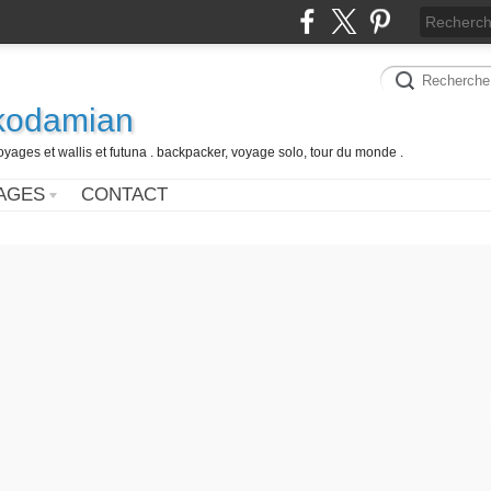
 kodamian
oyages et wallis et futuna . backpacker, voyage solo, tour du monde .
AGES
CONTACT