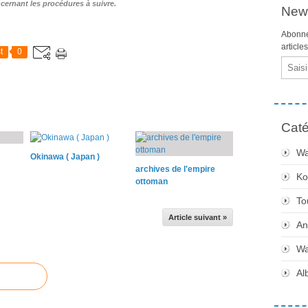
cernant les procédures à suivre.
News
Abonne
article
t
0
Email
Caté
Wa
Okinawa ( Japan )
archives de l'empire
Ko
ottoman
To
Article suivant »
An
Wa
Al