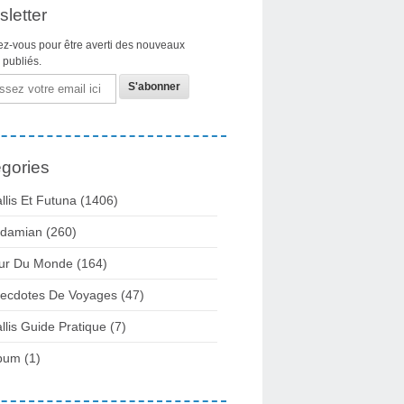
letter
z-vous pour être averti des nouveaux
s publiés.
gories
llis Et Futuna
(1406)
damian
(260)
ur Du Monde
(164)
ecdotes De Voyages
(47)
llis Guide Pratique
(7)
bum
(1)